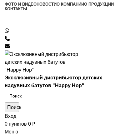
ФОТО И ВИДЕО
НОВОСТИ
О КОМПАНИИ
О ПРОДУКЦИИ
КОНТАКТЫ
8 (800) 200-60-52
8 (495) 649-46-52
8 (926) 511-09-41
8 (926) 803-12-41
topigrushka@yandex.ru
Эксклюзивный дистрибьютор детских
надувных батутов "Happy Hop"
Поиск
Вход
0
пунктов
0
₽
Меню