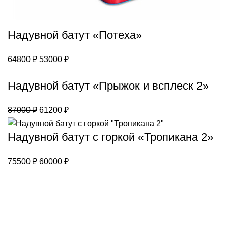
Надувной батут «Потеха»
Первоначальная
Текущая
64800
₽
53000
₽
цена
цена:
Надувной батут «Прыжок и всплеск 2»
составляла
53000 ₽.
64800 ₽.
Первоначальная
Текущая
87000
₽
61200
₽
цена
цена:
составляла
61200 ₽.
Надувной батут с горкой «Тропикана 2»
87000 ₽.
Первоначальная
Текущая
75500
₽
60000
₽
цена
цена:
составляла
60000 ₽.
75500 ₽.