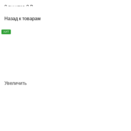
0
пунктов
0
₽
ДЕТСКИЕ БАТУТЫ ДЛЯ ДОМА И ДАЧИ
Назад к товарам
ХИТ
Увеличить