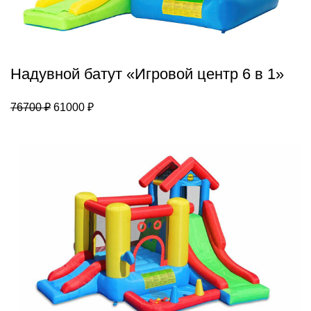
Надувной батут «Игровой центр 6 в 1»
Первоначальная
Текущая
76700
₽
61000
₽
цена
цена:
составляла
61000 ₽.
76700 ₽.