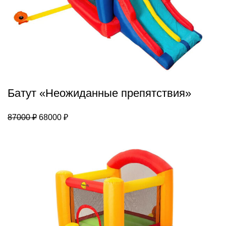
Батут «Неожиданные препятствия»
Первоначальная
Текущая
87000
₽
68000
₽
цена
цена:
составляла
68000 ₽.
87000 ₽.