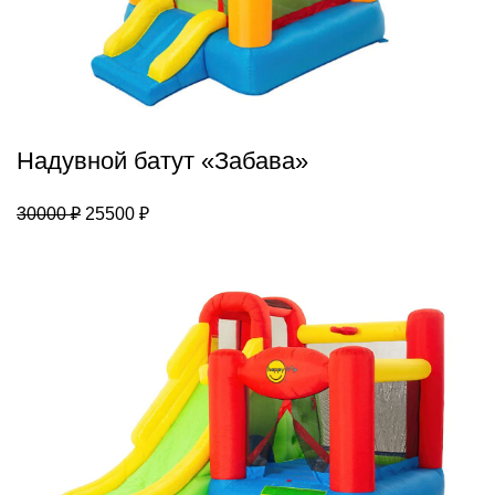
Надувной батут «Забава»
Первоначальная
Текущая
30000
₽
25500
₽
цена
цена:
составляла
25500 ₽.
30000 ₽.