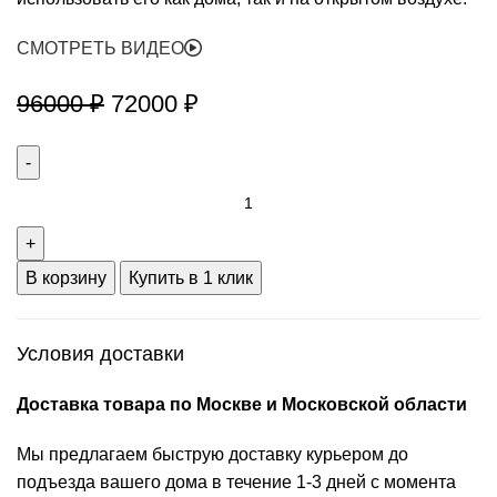
СМОТРЕТЬ ВИДЕО
Первоначальная
Текущая
96000
₽
72000
₽
цена
цена:
составляла
72000 ₽.
Количество
96000 ₽.
товара
Надувной
батут
В корзину
Купить в 1 клик
"Далматинец"
Условия доставки
Доставка товара по Москве и Московской области
Мы предлагаем быструю доставку курьером до
подъезда вашего дома в течение 1-3 дней с момента