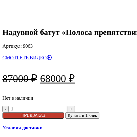
Надувной батут «Полоса препятстви
Артикул:
9063
СМОТРЕТЬ ВИДЕО
Первоначальная
Текущая
87000
₽
68000
₽
цена
цена:
составляла
Нет в наличии
68000 ₽.
Количество
87000 ₽.
товара
ПРЕДЗАКАЗ
Купить в 1 клик
Надувной
батут
Условия доставки
"Полоса
препятствий"