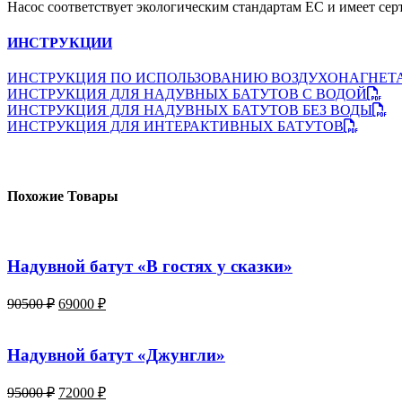
Насос соответствует экологическим стандартам ЕС и имеет сер
ИНСТРУКЦИИ
ИНСТРУКЦИЯ ПО ИСПОЛЬЗОВАНИЮ ВОЗДУХОНАГНЕТ
ИНСТРУКЦИЯ ДЛЯ НАДУВНЫХ БАТУТОВ С ВОДОЙ
ИНСТРУКЦИЯ ДЛЯ НАДУВНЫХ БАТУТОВ БЕЗ ВОДЫ
ИНСТРУКЦИЯ ДЛЯ ИНТЕРАКТИВНЫХ БАТУТОВ
Похожие Товары
Надувной батут «В гостях у сказки»
Первоначальная
Текущая
90500
₽
69000
₽
цена
цена:
составляла
69000 ₽.
90500 ₽.
Надувной батут «Джунгли»
Первоначальная
Текущая
95000
₽
72000
₽