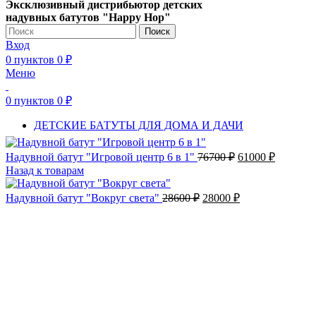
Эксклюзивный дистрибьютор детских
надувных батутов "Happy Hop"
Поиск
Вход
0
пунктов
0
₽
Меню
0
пунктов
0
₽
ДЕТСКИЕ БАТУТЫ ДЛЯ ДОМА И ДАЧИ
Первоначальная
Текущая
Надувной батут "Игровой центр 6 в 1"
76700
₽
61000
₽
цена
цена:
Назад к товарам
составляла
61000 ₽.
76700 ₽.
Первоначальная
Текущая
Надувной батут "Вокруг света"
28600
₽
28000
₽
цена
цена:
составляла
28000 ₽.
28600 ₽.