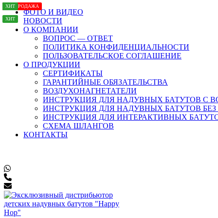
ХИТ
ХИТ
НОВИНКА
НОВИНКА
НОВИНКА
РАСПРОДАЖА
ХИТ
ФОТО И ВИДЕО
ХИТ
НОВОСТИ
О КОМПАНИИ
ВОПРОС — ОТВЕТ
ПОЛИТИКА КОНФИДЕНЦИАЛЬНОСТИ
ПОЛЬЗОВАТЕЛЬСКОЕ СОГЛАШЕНИЕ
О ПРОДУКЦИИ
СЕРТИФИКАТЫ
ГАРАНТИЙНЫЕ ОБЯЗАТЕЛЬСТВА
ВОЗДУХОНАГНЕТАТЕЛИ
ИНСТРУКЦИЯ ДЛЯ НАДУВНЫХ БАТУТОВ С В
ИНСТРУКЦИЯ ДЛЯ НАДУВНЫХ БАТУТОВ БЕЗ
ИНСТРУКЦИЯ ДЛЯ ИНТЕРАКТИВНЫХ БАТУТ
СХЕМА ШЛАНГОВ
КОНТАКТЫ
8 (800) 200-60-52
8 (495) 649-46-52
8 (926) 511-09-41
8 (926) 803-12-41
topigrushka@yandex.ru