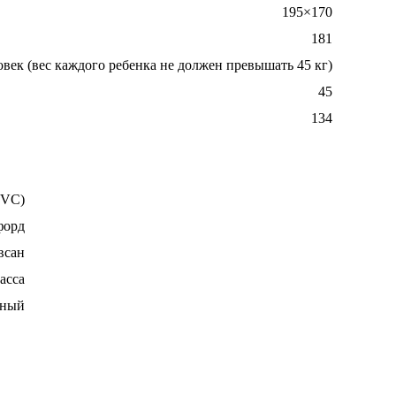
195×170
181
ловек (вес каждого ребенка не должен превышать 45 кг)
45
134
PVC)
форд
всан
асса
нный